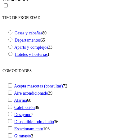
TIPO DE PROPIEDAD
Casas y cabañas
80
Departamentos
65
Aparts y complejos
33
Hoteles y hosterías
1
COMODIDADES
Acepta mascotas (consultar)
72
Aire acondicionado
39
Alarma
68
Calefacción
86
Desayuno
2
Disponible todo el año
36
Estacionamiento
103
Gimnasio
3