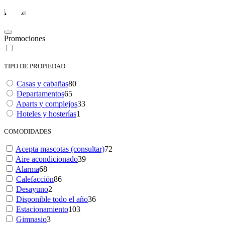
Filtros
Promociones
TIPO DE PROPIEDAD
Casas y cabañas
80
Departamentos
65
Aparts y complejos
33
Hoteles y hosterías
1
COMODIDADES
Acepta mascotas (consultar)
72
Aire acondicionado
39
Alarma
68
Calefacción
86
Desayuno
2
Disponible todo el año
36
Estacionamiento
103
Gimnasio
3