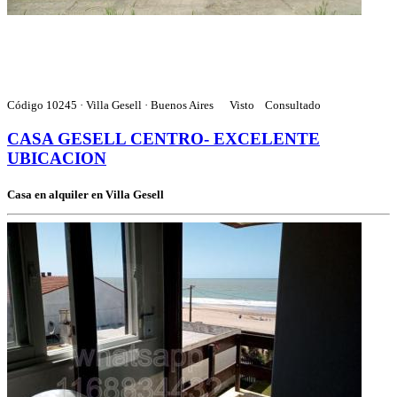
Código 10245 · Villa Gesell · Buenos Aires
Visto
Consultado
CASA GESELL CENTRO- EXCELENTE
UBICACION
Casa en alquiler en Villa Gesell
4 ambientes · 1 baño
Capacidad de 2 a 6 personas
110.000
$
por día
Mapa
Incluye
Detalle