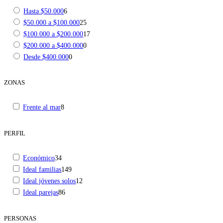
Hasta $50.000
6
$50.000 a $100.000
25
$100.000 a $200.000
17
$200.000 a $400.000
0
Desde $400.000
0
ZONAS
Frente al mar
8
PERFIL
Económico
34
Ideal familias
149
Ideal jóvenes solos
12
Ideal parejas
86
PERSONAS