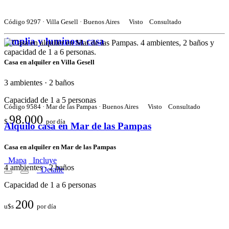
Código 9297 · Villa Gesell · Buenos Aires
Visto
Consultado
Amplia y luminosa casa
Casa en alquiler en Villa Gesell
3 ambientes · 2 baños
Capacidad de 1 a 5 personas
Código 9584 · Mar de las Pampas · Buenos Aires
Visto
Consultado
98.000
$
por día
Alquilo casa en Mar de las Pampas
Casa en alquiler en Mar de las Pampas
Mapa
Incluye
4 ambientes · 2 baños
Detalle
Capacidad de 1 a 6 personas
200
u$s
por día