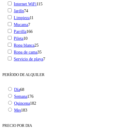
Internet WiFi
115
Jardín
74
Limpieza
11
Mucama
7
Parrilla
166
Pileta
10
Ropa blanca
25
Ropa de cama
35
Servicio de playa
7
PERÍODO DE ALQUILER
Día
68
Semana
176
Quincena
182
Mes
183
PRECIO POR DIA