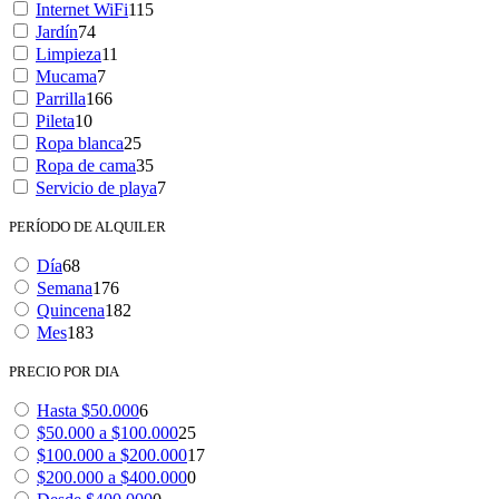
Internet WiFi
115
Jardín
74
Limpieza
11
Mucama
7
Parrilla
166
Pileta
10
Ropa blanca
25
Ropa de cama
35
Servicio de playa
7
PERÍODO DE ALQUILER
Día
68
Semana
176
Quincena
182
Mes
183
PRECIO POR DIA
Hasta $50.000
6
$50.000 a $100.000
25
$100.000 a $200.000
17
$200.000 a $400.000
0