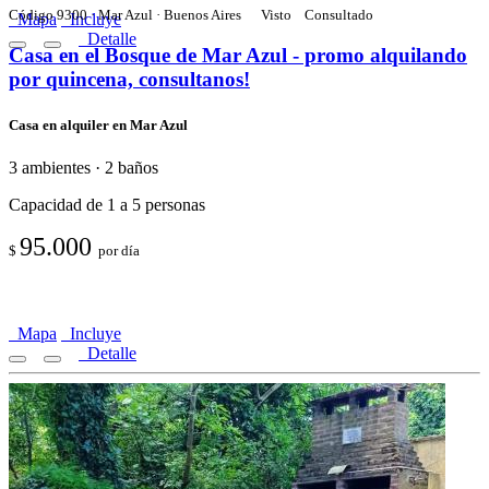
Código 9300 · Mar Azul · Buenos Aires
Visto
Consultado
Mapa
Incluye
Detalle
Casa en el Bosque de Mar Azul - promo alquilando
por quincena, consultanos!
Casa en alquiler en Mar Azul
3 ambientes · 2 baños
Capacidad de 1 a 5 personas
95.000
$
por día
Mapa
Incluye
Detalle