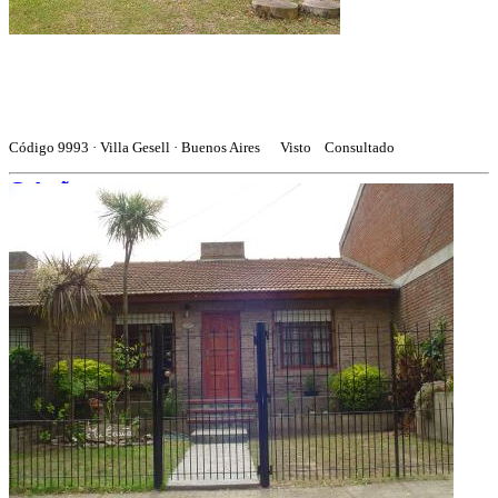
Código 9993 · Villa Gesell · Buenos Aires
Visto
Consultado
Cabaña zona norte
Casa en alquiler en Villa Gesell
3 ambientes · 2 baños
Capacidad de 1 a 5 personas
75.000
$
por día
Mapa
Incluye
Detalle