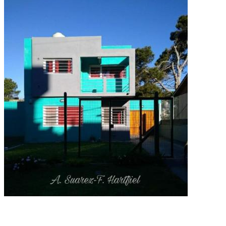
Departamento en alquiler en Villa Gesell
1 ambiente · 1 baño · A 350 m del centro
Capacidad 2 personas
60.000
$
por día
Mapa
Incluye
Detalle