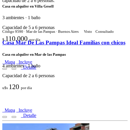
Casa en alquiler en Villa Gesell
3 ambientes · 1 baño
Capacidad de 5 a 6 personas
Código 9590 · Mar de las Pampas · Buenos Aires
Visto
Consultado
110.000
$
por día
Casa Mar De Las Pampas Ideal Familias con chicos
Casa en alquiler en Mar de las Pampas
Mapa
Incluye
4 ambientes · 1 baño
Detalle
Capacidad de 2 a 6 personas
120
u$s
por día
Mapa
Incluye
Detalle