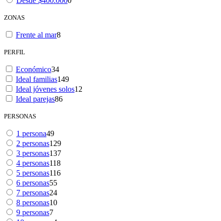
Desde $400.000
0
ZONAS
Frente al mar
8
PERFIL
Económico
34
Ideal familias
149
Ideal jóvenes solos
12
Ideal parejas
86
PERSONAS
1 persona
49
2 personas
129
3 personas
137
4 personas
118
5 personas
116
6 personas
55
7 personas
24
8 personas
10
9 personas
7