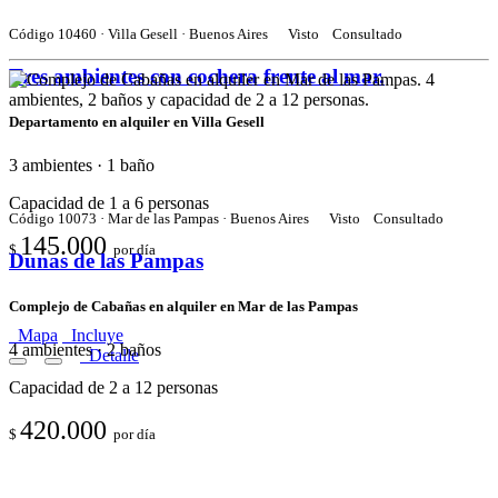
Código 10460 · Villa Gesell · Buenos Aires
Visto
Consultado
Tres ambientes con cochera frente al mar.
Departamento en alquiler en Villa Gesell
3 ambientes · 1 baño
Capacidad de 1 a 6 personas
Código 10073 · Mar de las Pampas · Buenos Aires
Visto
Consultado
145.000
$
por día
Dunas de las Pampas
Complejo de Cabañas en alquiler en Mar de las Pampas
Mapa
Incluye
4 ambientes · 2 baños
Detalle
Capacidad de 2 a 12 personas
420.000
$
por día