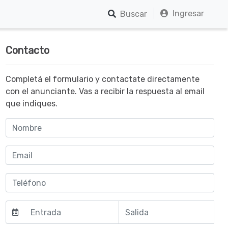
Ingresar
Buscar
Contacto
Completá el formulario y contactate directamente
con el anunciante. Vas a recibir la respuesta al email
que indiques.
Agosto
Agosto
2026
2026
do
ma
mi
sá
do
lun
mar
mié
jue
vie
sáb
lun
jue
vie
m
r
é
b
m