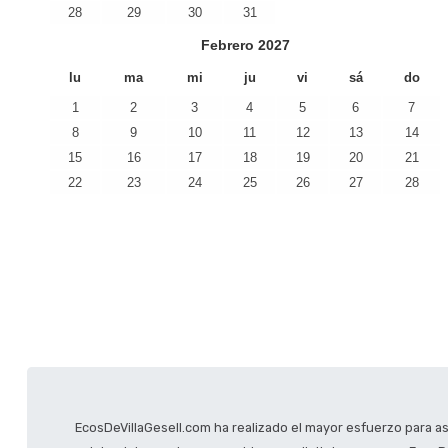
28
29
30
31
Febrero
2027
lu
ma
mi
ju
vi
sá
do
1
2
3
4
5
6
7
8
9
10
11
12
13
14
15
16
17
18
19
20
21
22
23
24
25
26
27
28
EcosDeVillaGesell.com ha realizado el mayor esfuerzo para a