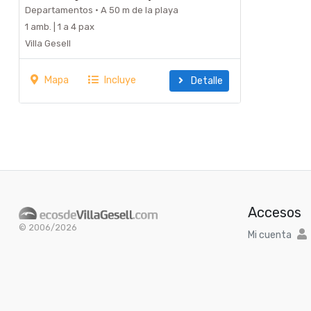
descanso...
Departamentos · A 50 m de la playa
1 amb. | 1 a 4 pax
Villa Gesell
Mapa
Incluye
Detalle
Accesos
© 2006/2026
Mi cuenta