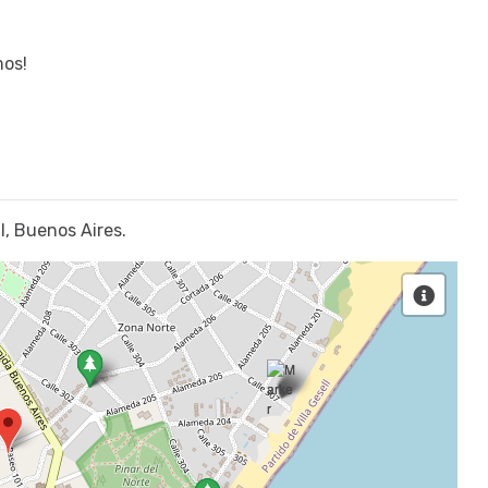
.
mos!
ll, Buenos Aires.