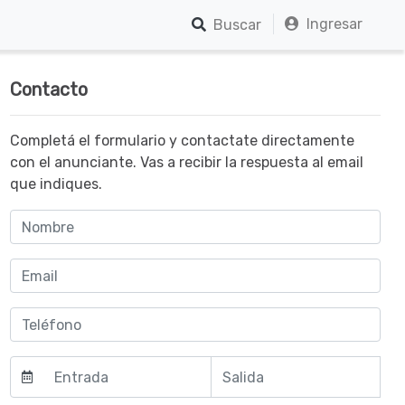
Ingresar
Buscar
Contacto
Completá el formulario y contactate directamente
con el anunciante. Vas a recibir la respuesta al email
que indiques.
Agosto
Agosto
2026
2026
do
ma
mi
sá
do
lun
mar
mié
jue
vie
sáb
lun
jue
vie
m
r
é
b
m